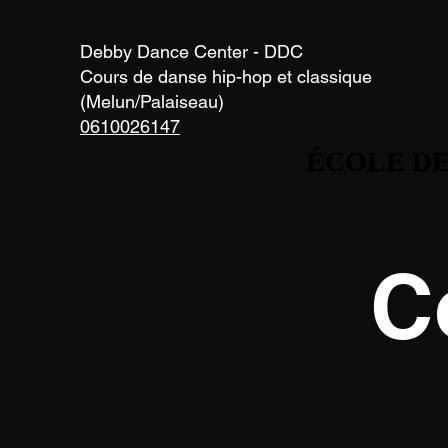
Debby Dance Center - DDC
Cours de danse hip-hop et classique
(Melun/Palaiseau)
0610026147
ÉCOLE DE
ÉCOLE DE
C