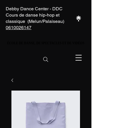
Debby Dance Center - DDC
Cours de danse hip-hop et
classique (Melun/Palaiseau)
0610026147
ÉCOLE DE DANSE, DE SPECTACLES ET DE VIDÉOS
ÉCOLE DE DANSE, DE SPECTACLES ET DE VIDÉOS